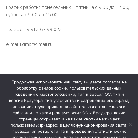
История школы
График работы: понедельник – пятница с 9.00 до 17.00,
суббота с 9.00 до 15.00
Дистанционное обучение
Телефон:8 812 67 99 022
Организация питания в образовательной
организации
e-mail kdmsh@mail.ru
Обратная связь
Продолжая использовать наш сайт, вы даете согласие на
обработку файлов cookie, пользовательских данных
(сведения о местоположении; тип и версия ОС; тип и
версия Браузера; тип устройства и разрешение его экрана;
источник откуда пришел на сайт пользователь; с какого
сайта или по какой рекламе; язык ОС и Браузера; какие
страницы открывает и на какие кнопки нажимает
пользователь; ip-адрес) в целях функционирования сайта,
проведения ретаргетинга и проведения статистических
Колтушская детская школа искусств © 2026. Все права
исследований и обзоров. Если вы не хотите, чтобы ваши