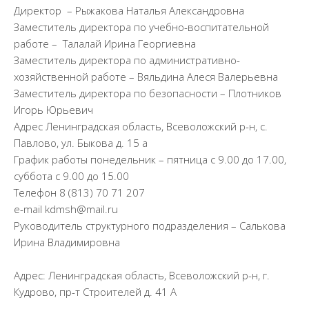
Документы
Директор – Рыжакова Наталья Александровна
Заместитель директора по учебно-воспитательной
Образование
работе – Талалай Ирина Георгиевна
Образовательные стандарты
Заместитель директора по административно-
Руководство
хозяйственной работе – Вяльдина Алеся Валерьевна
Заместитель директора по безопасности – Плотников
Финансово-хозяйственная деятельность
Игорь Юрьевич
Материально-техническое обеспечение и
Адрес Ленинградская область, Всеволожский р-н, с.
оснащенность образовательного процесса.
Павлово, ул. Быкова д. 15 а
Доступная среда
График работы понедельник – пятница с 9.00 до 17.00,
Стипендии и меры поддержки обучающихся
суббота с 9.00 до 15.00
Телефон 8 (813) 70 71 207
Платные образовательные услуги
e-mail kdmsh@mail.ru
Вакантные места для приема (перевода)
Руководитель структурного подразделения – Салькова
обучающихся
Ирина Владимировна
Международное сотрудничество
Педагогический состав
Адрес: Ленинградская область, Всеволожский р-н, г.
Кудрово, пр-т Строителей д. 41 А
Информационная безопасность