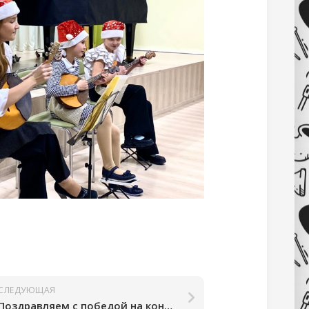
СЛЕДУЮЩАЯ
Поздравляем с победой на конкурсе “Юные дарования” г. Гатчина￼￼