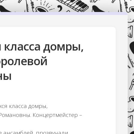
 класса домры,
оролевой
ны
хся класса домры,
омановны. Концертмейстер –
е ансамблей, прозвучали