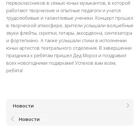
Документы
первоклассников в семью юных музыкантов, в которой
работают творческие и опытные педагоги и учатся
Образование
трудолюбивые и талантливые ученики. Концерт прошел
Образовательные стандарты
в творческой атмосфере, зрители услышали волшебные
звуки флейты, скрипки, гитары, аккордеона, синтезатора
Руководство
и фортепиано. А также услышали стихи в исполнении
Финансово-хозяйственная деятельность
юных артистов театрального отделения. В завершении
Материально-техническое обеспечение и
праздника к ребятам пришел Дед Мороз и поздравил
оснащенность образовательного процесса.
всех новогодними подарками! Успехов вам всем,
Доступная среда
ребята!
Стипендии и меры поддержки обучающихся
Платные образовательные услуги
Вакантные места для приема (перевода)
обучающихся
Новости
Международное сотрудничество
Новости
Педагогический состав
Информационная безопасность