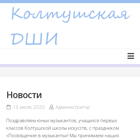
Skip
to
content
Главная страница
Новости
Новости
Объявления
Сведения об образовательной организации
13 июля, 2020
Администратор
Основные сведения
Поздравляем юных музыкантов, учащихся первых
Структура и органы управления образовательной
классов Колтушской школы искусств, с праздником
организацией
«Посвящение в музыканты»! Мы принимаем наших