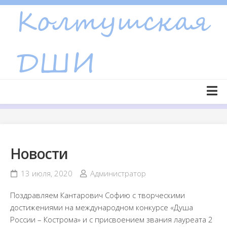
Skip
to
content
Главная страница
Новости
Новости
Объявления
Сведения об образовательной организации
13 июля, 2020
Администратор
Основные сведения
Поздравляем Кантарович Софию с творческими
Структура и органы управления образовательной
достижениями на международном конкурсе «Душа
организацией
России – Кострома» и с присвоением звания лауреата 2