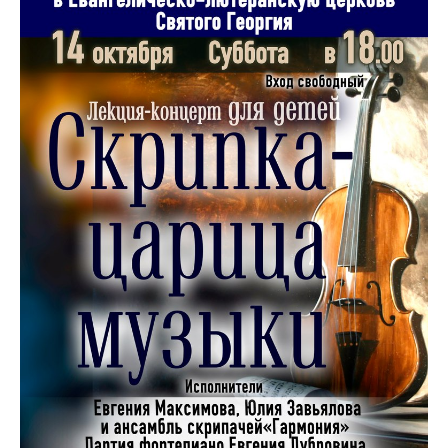
Документы
Образование
Образовательные стандарты
Руководство
Финансово-хозяйственная деятельность
Материально-техническое обеспечение и
оснащенность образовательного процесса.
Доступная среда
Стипендии и меры поддержки обучающихся
Платные образовательные услуги
Вакантные места для приема (перевода)
обучающихся
Международное сотрудничество
Педагогический состав
Информационная безопасность