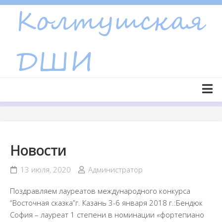
Skip
to
content
Главная страница
Новости
Новости
Объявления
Сведения об образовательной организации
13 июля, 2020
Администратор
Основные сведения
Поздравляем лауреатов международного конкурса
Структура и органы управления образовательной
“Восточная сказка”г. Казань 3-6 января 2018 г.:Бендюк
организацией
София – лауреат 1 степени в номинации «фортепиано