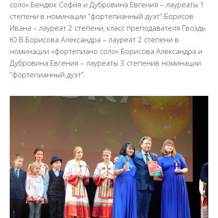
Документы
соло».Бендюк София и Дубровина Евгения – лауреаты 1
степени в номинации “фортепианный дуэт”.Борисов
Образование
Ивана – лауреат 2 степени, класс преподавателя Гвоздь
Образовательные стандарты
Ю.В.Борисова Александра – лауреат 2 степени в
номинации «фортепиано соло».Борисова Александра и
Руководство
Дубровина Евгения – лауреаты 3 степенив номинации
Финансово-хозяйственная деятельность
“фортепианный дуэт”.
Материально-техническое обеспечение и
оснащенность образовательного процесса.
Доступная среда
Стипендии и меры поддержки обучающихся
Платные образовательные услуги
Вакантные места для приема (перевода)
обучающихся
Международное сотрудничество
Педагогический состав
Информационная безопасность