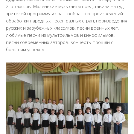
Документы
2го классов. Маленькие музыканты представили на суд
Образование
зрителей программу из разнообразных произведений:
обработки народных песен разных стран, произведения
Образовательные стандарты
русских и зарубежных классиков, песни военных лет,
Руководство
любимые песни из мультфильмов и кинофильмов,
Финансово-хозяйственная деятельность
песни современных авторов. Концерты прошли с
большим успехом!
Материально-техническое обеспечение и
оснащенность образовательного процесса.
Доступная среда
Стипендии и меры поддержки обучающихся
Платные образовательные услуги
Вакантные места для приема (перевода)
обучающихся
Международное сотрудничество
Педагогический состав
Информационная безопасность