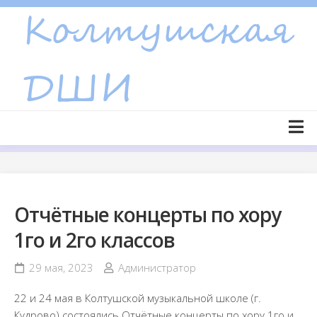
Skip
to
content
Главная страница
Новости
Отчётные концерты по хору
Объявления
1го и 2го классов
Сведения об образовательной организации
Основные сведения
29 мая, 2023
Администратор
Структура и органы управления образовательной
22 и 24 мая в Колтушской музыкальной школе (г.
организацией
Кудрово) состоялись Отчётные концерты по хору 1го и