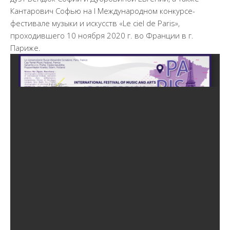
Документы
Кантарович Софью на I Международном конкурсе-
Образование
фестивале музыки и искусств «Le ciel de Paris»,
проходившего 10 ноября 2020 г. во Франции в г.
Образовательные стандарты
Париже.
Руководство
Финансово-хозяйственная деятельность
Материально-техническое обеспечение и
оснащенность образовательного процесса.
Доступная среда
Стипендии и меры поддержки обучающихся
Платные образовательные услуги
Вакантные места для приема (перевода)
обучающихся
Международное сотрудничество
Педагогический состав
Информационная безопасность