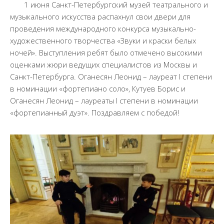
Документы
1 июня Санкт-Петербургский музей театрального и
музыкального искусства распахнул свои двери для
Образование
проведения международного конкурса музыкально-
Образовательные стандарты
художественного творчества «Звуки и краски белых
ночей». Выступления ребят было отмечено высокими
Руководство
оценками жюри ведущих специалистов из Москвы и
Финансово-хозяйственная деятельность
Санкт-Петербурга. Оганесян Леонид – лауреат I степени
Материально-техническое обеспечение и
в номинации «фортепиано соло», Кутуев Борис и
оснащенность образовательного процесса.
Оганесян Леонид – лауреаты I степени в номинации
Доступная среда
«фортепианный дуэт». Поздравляем с победой!
Стипендии и меры поддержки обучающихся
Платные образовательные услуги
Вакантные места для приема (перевода)
обучающихся
Международное сотрудничество
Педагогический состав
Информационная безопасность