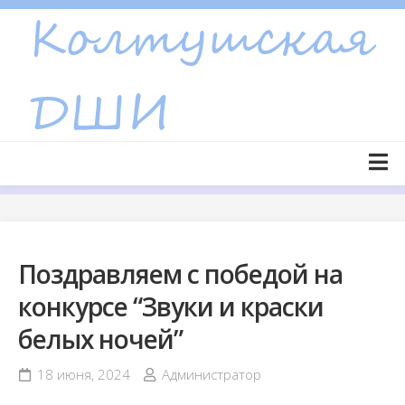
Skip
to
content
Главная страница
Новости
Поздравляем с победой на
Объявления
конкурсе “Звуки и краски
Сведения об образовательной организации
белых ночей”
Основные сведения
Структура и органы управления образовательной
18 июня, 2024
Администратор
организацией