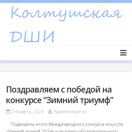
Skip
to
content
Главная страница
Новости
Поздравляем с победой на
Объявления
конкурсе “Зимний триумф”
Сведения об образовательной организации
Основные сведения
24 марта, 2024
Администратор
Структура и органы управления образовательной
Подведены итоги Международного конкурса искусств
организацией
«Зимний триумф 2024» культурно-образовательного