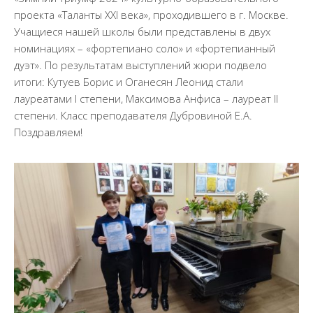
Документы
проекта «Таланты XXI века», проходившего в г. Москве.
Образование
Учащиеся нашей школы были представлены в двух
номинациях – «фортепиано соло» и «фортепианный
Образовательные стандарты
дуэт». По результатам выступлений жюри подвело
Руководство
итоги: Кутуев Борис и Оганесян Леонид стали
Финансово-хозяйственная деятельность
лауреатами I степени, Максимова Анфиса – лауреат II
степени. Класс преподавателя Дубровиной Е.А.
Материально-техническое обеспечение и
Поздравляем!
оснащенность образовательного процесса.
Доступная среда
Стипендии и меры поддержки обучающихся
Платные образовательные услуги
Вакантные места для приема (перевода)
обучающихся
Международное сотрудничество
Педагогический состав
Информационная безопасность