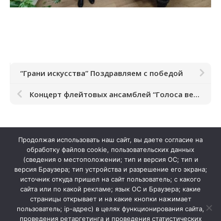
История школы
Дистанционное обучение
Организация питания в образовательной
организации
“Грани искусства” Поздравляем с победой
Обратная связь
Концерт флейтовых ансамблей “Голоса весны”
Продолжая использовать наш сайт, вы даете согласие на
обработку файлов cookie, пользовательских данных
(сведения о местоположении; тип и версия ОС; тип и
версия Браузера; тип устройства и разрешение его экрана;
источник откуда пришел на сайт пользователь; с какого
сайта или по какой рекламе; язык ОС и Браузера; какие
страницы открывает и на какие кнопки нажимает
пользователь; ip-адрес) в целях функционирования сайта,
проведения ретаргетинга и проведения статистических