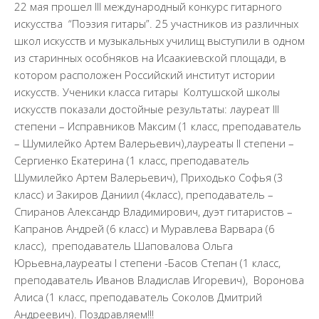
Документы
22 мая прошел III международный конкурс гитарного
искусства “Поэзия гитары”. 25 участников из различных
Образование
школ искусств и музыкальных училищ выступили в одном
Образовательные стандарты
из старинных особняков на Исаакиевской площади, в
котором расположен Российский институт истории
Руководство
искусств. Ученики класса гитары Колтушской школы
Финансово-хозяйственная деятельность
искусств показали достойные результаты: лауреат III
Материально-техническое обеспечение и
степени – Исправников Максим (1 класс, преподаватель
оснащенность образовательного процесса.
– Шумилейко Артем Валерьевич),лауреаты II степени –
Доступная среда
Сергиенко Екатерина (1 класс, преподаватель
Стипендии и меры поддержки обучающихся
Шумилейко Артем Валерьевич), Приходько Софья (3
класс) и Закиров Даниил (4класс), преподаватель –
Платные образовательные услуги
Спиранов Александр Владимирович, дуэт гитаристов –
Вакантные места для приема (перевода)
Капранов Андрей (6 класс) и Муравлева Варвара (6
обучающихся
класс), преподаватель Шаповалова Ольга
Международное сотрудничество
Юрьевна,лауреаты I степени -Басов Степан (1 класс,
преподаватель Иванов Владислав Игоревич), Воронова
Педагогический состав
Алиса (1 класс, преподаватель Соколов Дмитрий
Информационная безопасность
Андреевич). Поздравляем!!!