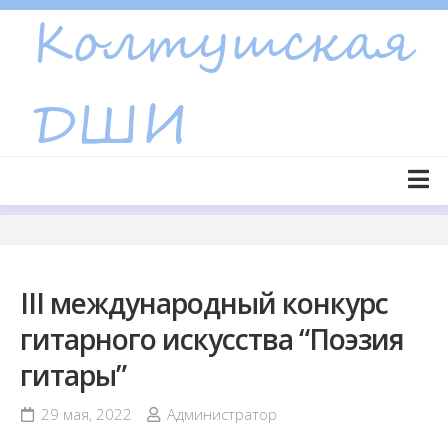
Skip
to
content
Главная страница
Новости
III международный конкурс
Объявления
гитарного искусства “Поэзия
Сведения об образовательной организации
гитары”
Основные сведения
Структура и органы управления образовательной
29 мая, 2022
Администратор
организацией