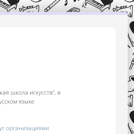
ая школа искусств”, в
усском языке.
луг организациями