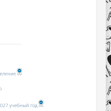
деление
ю
027 учебный год