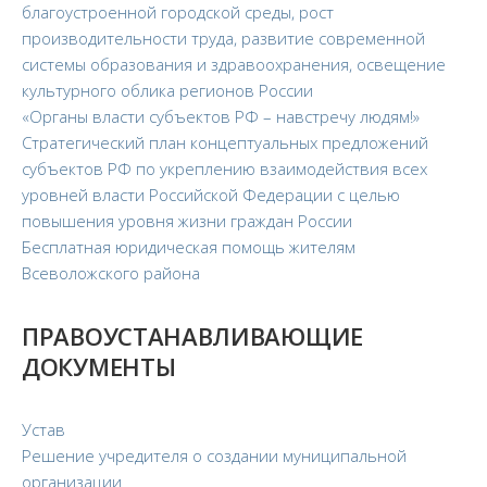
Документы
благоустроенной городской среды, рост
производительности труда, развитие современной
Образование
системы образования и здравоохранения, освещение
Образовательные стандарты
культурного облика регионов России
«Органы власти субъектов РФ – навстречу людям!»
Руководство
Стратегический план концептуальных предложений
Финансово-хозяйственная деятельность
субъектов РФ по укреплению взаимодействия всех
Материально-техническое обеспечение и
уровней власти Российской Федерации с целью
оснащенность образовательного процесса.
повышения уровня жизни граждан России
Доступная среда
Бесплатная юридическая помощь жителям
Стипендии и меры поддержки обучающихся
Всеволожского района
Платные образовательные услуги
ПРАВОУСТАНАВЛИВАЮЩИЕ
Вакантные места для приема (перевода)
ДОКУМЕНТЫ
обучающихся
Международное сотрудничество
Устав
Педагогический состав
Решение учредителя о создании муниципальной
Информационная безопасность
организации