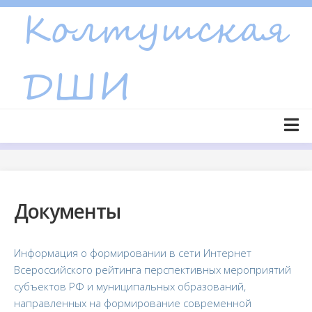
Skip
to
content
Главная страница
Новости
Документы
Объявления
Сведения об образовательной организации
Информация о формировании в сети Интернет
Основные сведения
Всероссийского рейтинга перспективных мероприятий
Структура и органы управления образовательной
субъектов РФ и муниципальных образований,
организацией
направленных на формирование современной